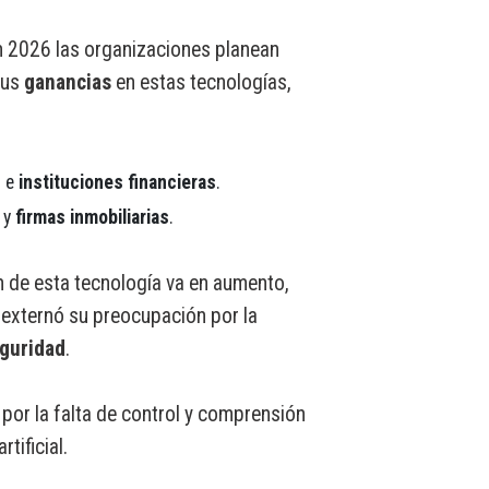
n 2026 las organizaciones planean
sus
ganancias
en estas tecnologías,
s
e
instituciones financieras
.
y
firmas inmobiliarias
.
 de esta tecnología va en aumento,
externó su preocupación por la
guridad
.
or la falta de control y comprensión
tificial.