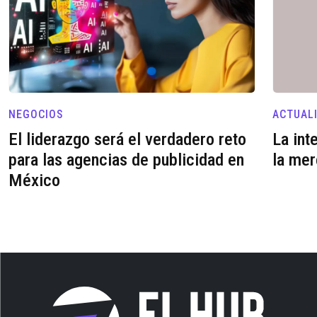
NEGOCIOS
ACTUAL
El liderazgo será el verdadero reto
La int
para las agencias de publicidad en
la mer
México