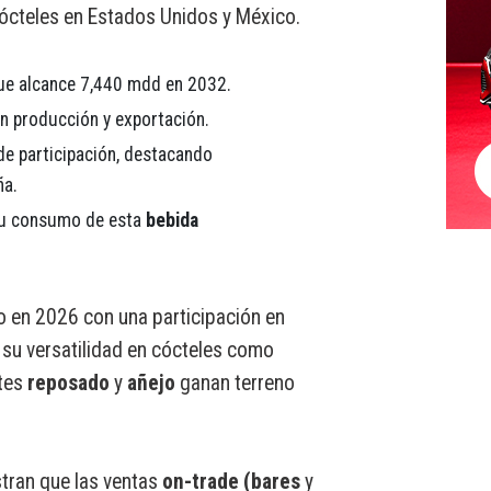
 cócteles en Estados Unidos y México.
que alcance 7,440 mdd en 2032.
en producción y exportación.
de participación, destacando
ña.
su consumo de esta
bebida
 en 2026 con una participación en
 su versatilidad en cócteles como
ntes
reposado
y
añejo
ganan terreno
tran que las ventas
on-trade (bares
y