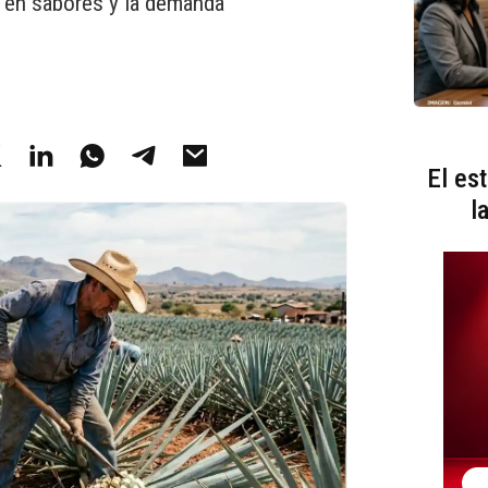
 en sabores y la demanda
El es
l