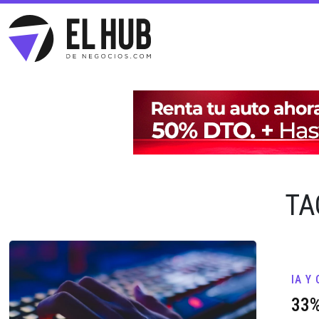
TA
IA Y
33%