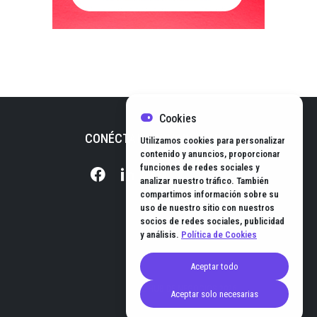
Cookies
CONÉCTATE CON NOSOTROS
Utilizamos cookies para personalizar
contenido y anuncios, proporcionar
funciones de redes sociales y
analizar nuestro tráfico. También
compartimos información sobre su
uso de nuestro sitio con nuestros
socios de redes sociales, publicidad
y análisis.
Política de Cookies
Aceptar todo
© EL HUB DE NEGOCIOS 2026
Aceptar solo necesarias