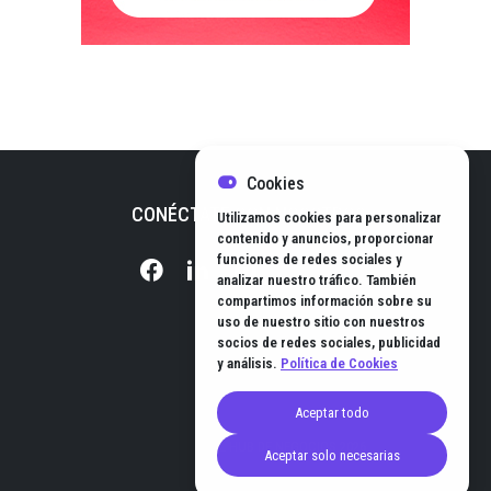
Cookies
CONÉCTATE CON NOSOTROS
Utilizamos cookies para personalizar
contenido y anuncios, proporcionar
funciones de redes sociales y
analizar nuestro tráfico. También
compartimos información sobre su
uso de nuestro sitio con nuestros
socios de redes sociales, publicidad
y análisis.
Política de Cookies
Aceptar todo
© EL HUB DE NEGOCIOS 2026
Aceptar solo necesarias