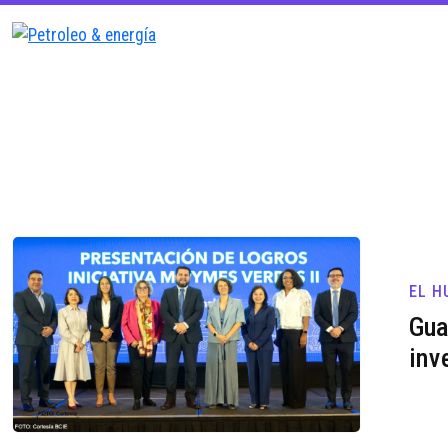
EL H
Gua
inv