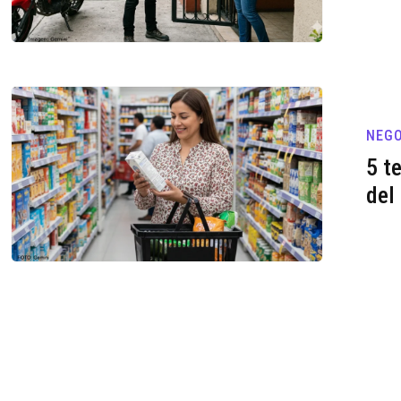
NEGO
5 t
del