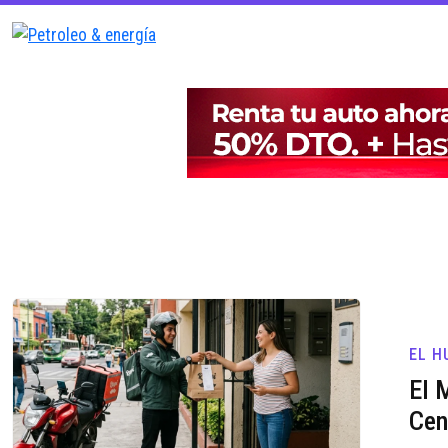
EL H
El 
Cen