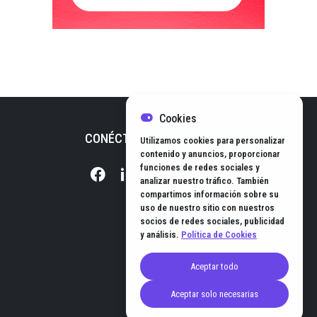
Cookies
CONÉCTATE CON NOSOTROS
Utilizamos cookies para personalizar
contenido y anuncios, proporcionar
funciones de redes sociales y
analizar nuestro tráfico. También
compartimos información sobre su
uso de nuestro sitio con nuestros
socios de redes sociales, publicidad
y análisis.
Política de Cookies
Aceptar todo
© EL HUB DE NEGOCIOS 2026
Aceptar solo necesarias