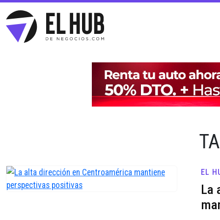
TA
EL H
La 
man