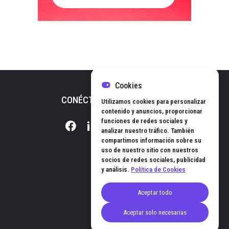
Cookies
CONÉCTATE CON NOSOTROS
Utilizamos cookies para personalizar
contenido y anuncios, proporcionar
funciones de redes sociales y
analizar nuestro tráfico. También
compartimos información sobre su
uso de nuestro sitio con nuestros
socios de redes sociales, publicidad
y análisis.
Política de Cookies
Aceptar todo
© EL HUB DE NEGOCIOS 2026
Aceptar solo necesarias