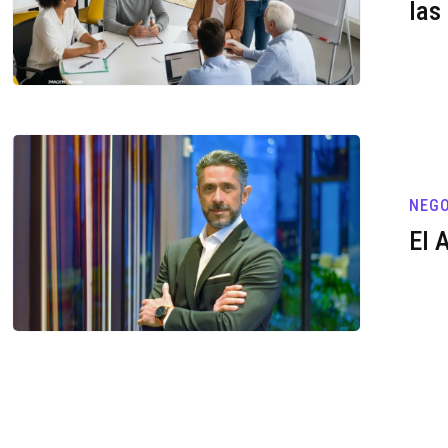
las
NEGO
El 