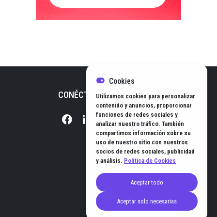
Cookies
CONÉCTATE CON NOSOTROS
Utilizamos cookies para personalizar
contenido y anuncios, proporcionar
funciones de redes sociales y
analizar nuestro tráfico. También
compartimos información sobre su
uso de nuestro sitio con nuestros
socios de redes sociales, publicidad
y análisis.
Política de Cookies
Aceptar todo
© EL HUB DE NEGOCIOS 2026
Aceptar solo necesarias