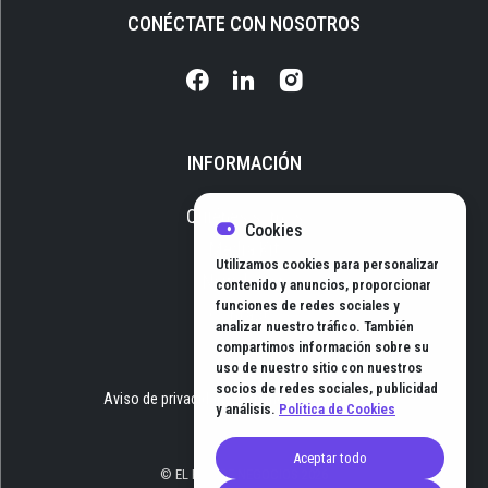
CONÉCTATE CON NOSOTROS
INFORMACIÓN
Quiénes somos
Cookies
Media Kit
Utilizamos cookies para personalizar
Newsletter
contenido y anuncios, proporcionar
funciones de redes sociales y
Contacto
analizar nuestro tráfico. También
compartimos información sobre su
uso de nuestro sitio con nuestros
socios de redes sociales, publicidad
Aviso de privacidad
Términos y Condiciones
y análisis.
Política de Cookies
Aceptar todo
© EL HUB DE NEGOCIOS 2026