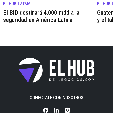
EL HUB LATAM
EL HUB
El BID destinará 4,000 mdd a la
Guatem
seguridad en América Latina
y el ta
CONÉCTATE CON NOSOTROS