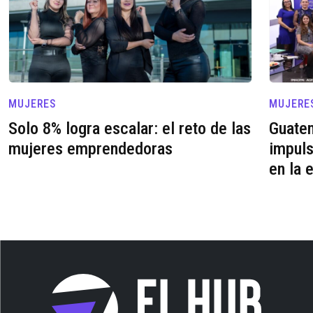
MUJERES
MUJERE
Solo 8% logra escalar: el reto de las
Guatem
mujeres emprendedoras
impuls
en la 