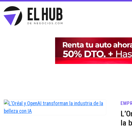
EMPR
L’O
la 