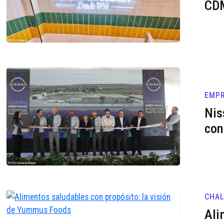
CD
EMPR
Nis
con
CHA
Ali