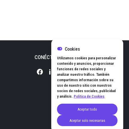
Cookies
CONÉCTATE CON NOSOTROS
Utilizamos cookies para personalizar
contenido y anuncios, proporcionar
funciones de redes sociales y
analizar nuestro tráfico. También
compartimos información sobre su
uso de nuestro sitio con nuestros
socios de redes sociales, publicidad
y análisis.
Política de Cookies
Aceptar todo
© EL HUB DE NEGOCIOS 2026
Aceptar solo necesarias