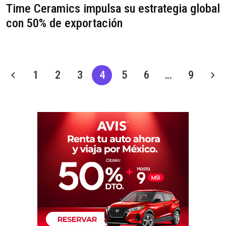
Time Ceramics impulsa su estrategia global
con 50% de exportación
1
2
3
4
5
6
…
9