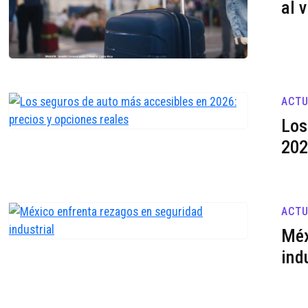
al 
ACTU
Los
202
ACTU
Méx
ind