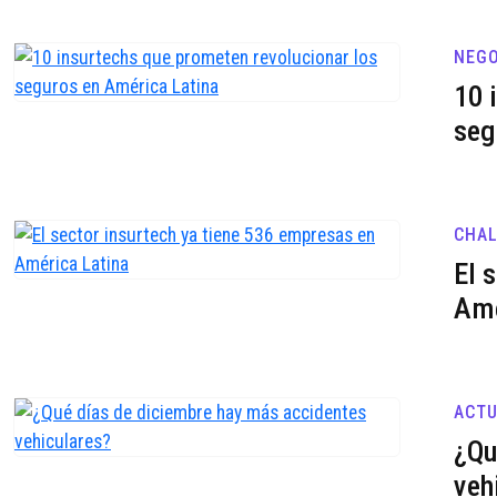
NEGO
10 
seg
CHA
El 
Amé
ACTU
¿Qu
veh