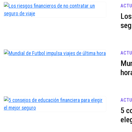
ACTU
Los
seg
ACTU
Mun
hor
ACTU
5 c
ele